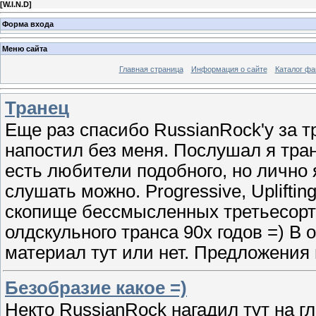
[
W.I.N.D
]
Форма входа
Меню сайта
Главная страница
Информация о сайте
Каталог фа
Транец
Еще раз спасибо RussianRock'у за т
напостил без меня. Послушал я тран
есть любители подобного, но лично 
слушать можно. Progressive, Uplifting
скопище бессмысленных третьесортн
олдскульного транса 90х годов =) В 
материал тут или нет. Предложения
Безобразие какое =)
Некто RussianRock нагадил тут на гл