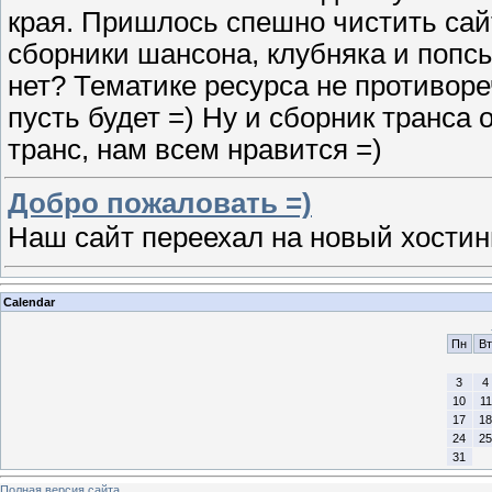
края. Пришлось спешно чистить сай
сборники шансона, клубняка и попс
нет? Тематике ресурса не противор
пусть будет =) Ну и сборник транса
транс, нам всем нравится =)
Добро пожаловать =)
Наш сайт переехал на новый хостинг
Calendar
Пн
Вт
3
4
10
11
17
18
24
25
31
Полная версия сайта